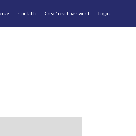
enze
Contatti
Crea / reset password
Login