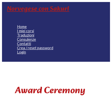
Vai
Norvegese con Sakuri
al
contenuto
Home
I miei corsi
Traduzioni
Consulenze
Contatti
Crea / reset password
Login
Award Ceremony