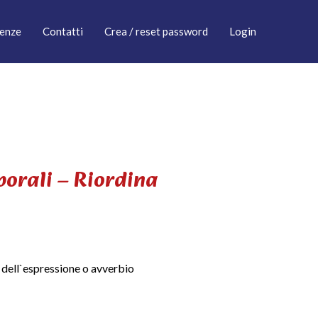
enze
Contatti
Crea / reset password
Login
porali – Riordina
 dell`espressione o avverbio