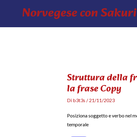
Vai
Norvegese con Sakuri
al
contenuto
Struttura della f
la frase Copy
Di
b3t3s
/
21/11/2023
Posiziona soggetto e verbo nel mo
temporale