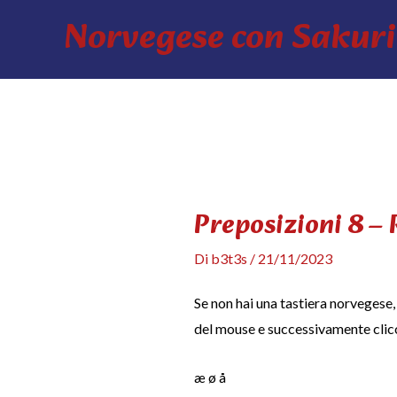
Vai
Norvegese con Sakuri
al
contenuto
Preposizioni 8 – 
Di
b3t3s
/
21/11/2023
Se non hai una tastiera norvegese, p
del mouse e successivamente clicca
æ
ø
å