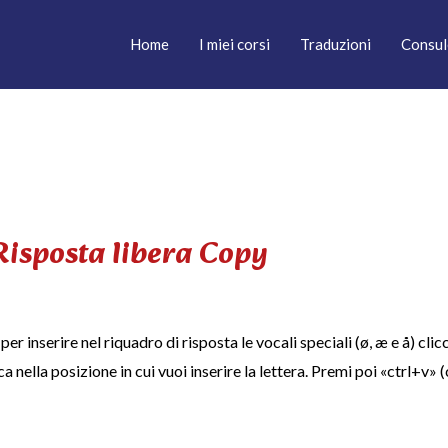
Home
I miei corsi
Traduzioni
Consul
Risposta libera Copy
er inserire nel riquadro di risposta le vocali speciali (ø, æ e å) clicc
 nella posizione in cui vuoi inserire la lettera. Premi poi «ctrl+v» 