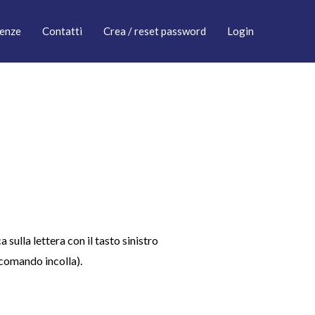
enze
Contatti
Crea / reset password
Login
a sulla lettera con il tasto sinistro
(comando incolla).