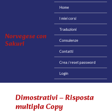
Vai
Home
al
contenuto
I miei corsi
Traduzioni
Norvegese con
Consulenze
Sakuri
Contatti
Crea / reset password
Login
Dimostrativi – Risposta
multipla Copy