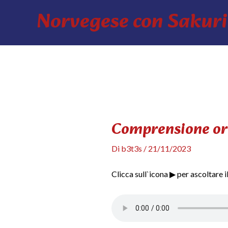
Vai
Norvegese con Sakuri
al
contenuto
Comprensione ora
Di
b3t3s
/
21/11/2023
Clicca sull`icona ▶ per ascoltare