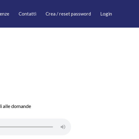
enze
Contatti
Crea / reset password
Login
di alle domande