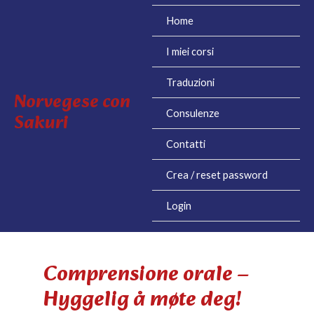
Vai
Home
al
contenuto
I miei corsi
Traduzioni
Norvegese con
Consulenze
Sakuri
Contatti
Crea / reset password
Login
Comprensione orale –
Hyggelig å møte deg!