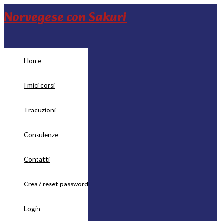
Vai
Norvegese con Sakuri
al
contenuto
Home
I miei corsi
Traduzioni
Consulenze
Contatti
Crea / reset password
Login