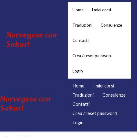
Vai
Home
I miei corsi
al
contenuto
Traduzioni
Consulenze
Norvegese con
Contatti
Sakuri
Crea / reset password
Login
Home
I miei corsi
Traduzioni
Consulenze
Norvegese con
Contatti
Sakuri
Crea / reset password
Login